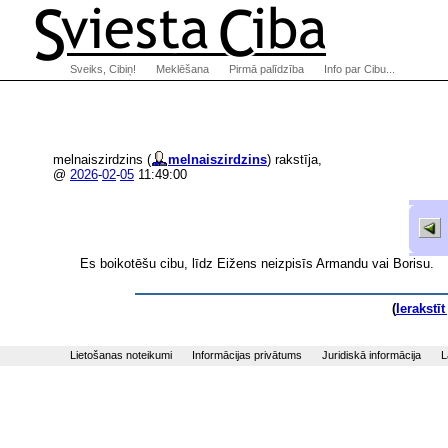
Sveiks, Cibiņ!
Meklēšana
Pirmā palīdzība
Info par Cibu...
melnaiszirdzins (
melnaiszirdzins
) rakstīja,
@
2026
-
02
-
05
11:49:00
Es boikotēšu cibu, līdz Eižens neizpisīs Armandu vai Borisu.
(
Ierakstī
Lietošanas noteikumi
Informācijas privātums
Juridiskā informācija
L