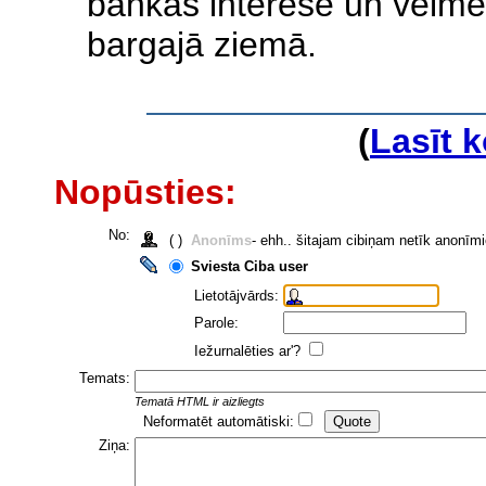
bankas interese un vēlme 
bargajā ziemā.
(
Lasīt 
Nopūsties:
No:
( )
Anonīms
- ehh.. šitajam cibiņam netīk anonīm
Sviesta Ciba user
Lietotājvārds:
Parole:
Iežurnalēties ar'?
Temats:
Tematā HTML ir aizliegts
Neformatēt automātiski:
Ziņa: