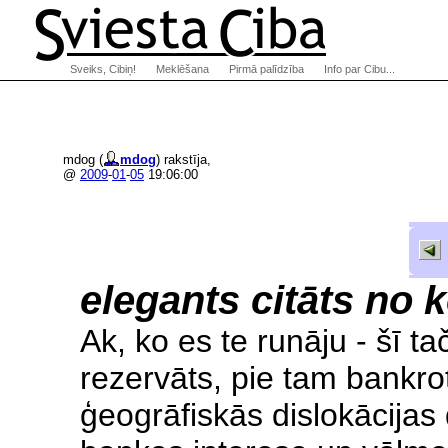
Sveiks, Cibiņ!
Meklēšana
Pirmā palīdzība
Info par Cibu...
mdog (
mdog
) rakstīja,
@
2009
-
01
-
05
19:06:00
elegants citāts no 
Ak, ko es te runāju - šī t
rezervāts, pie tam bankro
ģeogrāfiskās dislokācijas 