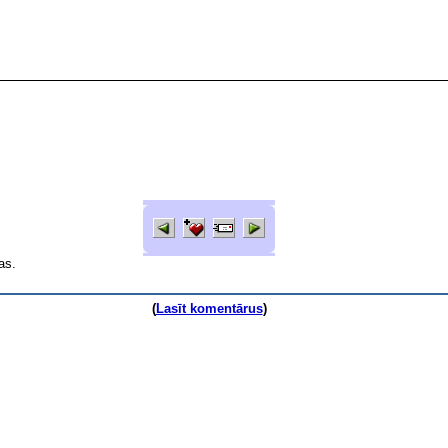
as.
(
Lasīt komentārus
)