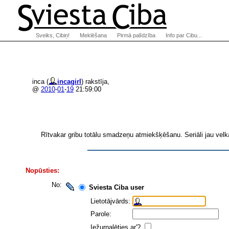
Sveiks, Cibiņ!
Meklēšana
Pirmā palīdzība
Info par Cibu...
inca (
incagirl
) rakstīja,
@
2010
-
01
-
19
21:59:00
Rītvakar gribu totālu smadzeņu atmiekšķēšanu. Seriāli jau velk
Nopūsties:
No:
Sviesta Ciba user
Lietotājvārds:
Parole:
Iežurnalēties ar'?