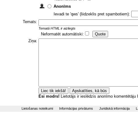
Anonīms
Ievadi te 'qws' (liidzeklis pret spambotiem):
Temats:
Tematā HTML ir aizliegts
Neformatēt automātiski:
Ziņa:
Esi modrs!
Lietotājs ir ieslēdzis anonīmo komentētāju
Lietošanas noteikumi
Informācijas privātums
Juridiskā informācija
L