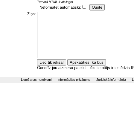
Tematā HTML ir aizliegts
Neformatēt automātiski:
Ziņa:
Gandrīz jau aizmirsu pateikt – šis lietotājs ir ieslēdzis
Lietošanas noteikumi
Informācijas privātums
Juridiskā informācija
L