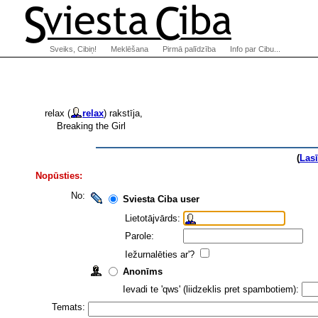
Sveiks, Cibiņ!
Meklēšana
Pirmā palīdzība
Info par Cibu...
relax (
relax
) rakstīja,
Breaking the Girl
(
Las
Nopūsties:
No:
Sviesta Ciba user
Lietotājvārds:
Parole:
Iežurnalēties ar'?
Anonīms
Ievadi te 'qws' (liidzeklis pret spambotiem):
Temats: