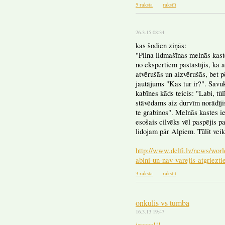
5 raksta
rakstīt
26.3.15 08:34
kas šodien ziņās:
"Pilna lidmašīnas melnās kast
no ekspertiem pastāstījis, ka a
atvērušās un aizvērušās, bet p
jautājums "Kas tur ir?". Savuk
kabīnes kāds teicis: "Labi, tū
stāvēdams aiz durvīm norādījis
te grabinos". Melnās kastes ie
esošais cilvēks vēl paspējis 
lidojam pār Alpiem. Tūlīt veik
http://www.delfi.lv/news/worl
abini-un-nav-varejis-atgrieztie
3 raksta
rakstīt
onkulis vs tumba
16.3.13 19:47
jessss!!!