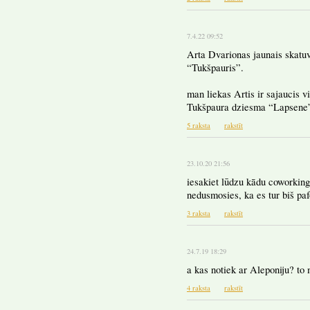
7.4.22 09:52
Arta Dvarionas jaunais skatuv
“Tukšpauris”.
man liekas Artis ir sajaucis 
Tukšpaura dziesma “Lapsene”
5 raksta
rakstīt
23.10.20 21:56
iesakiet lūdzu kādu coworking 
nedusmosies, ka es tur biš pa
3 raksta
rakstīt
24.7.19 18:29
a kas notiek ar Aleponiju? to 
4 raksta
rakstīt