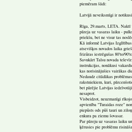
piemēram šādi:
Latvijā neveiksmīgi ir notikus
Rīga, 29.marts, LETA. Naktī u
pāreja uz vasaras laiku - pulks
priekšu, bet ne visur tas nos
Kā informē Latvijas Izglītība
atsevišķos novados laika grie
frizūras iestrēgušas 80'to/90't
Savukārt Talsu novada televīzi
instrukcijas, nonākusi vakardi
kas norisinājušies vairākas di
Nedaudz citādākas problēmas v
rakstniekiem, kuri, pārcenšoti
bet pārējie Latvijas iedzīvotāj
nesaprot.
Visbeidzot, neuzmanīgi rīkojo
apvienība "Turaidas roze" nonā
piepūsts ods pūš tauri un ziloņ
enkura pa ziemu šovasar.
Par pāreju uz vasaras laiku un
ķērusies pie problēmu risināš