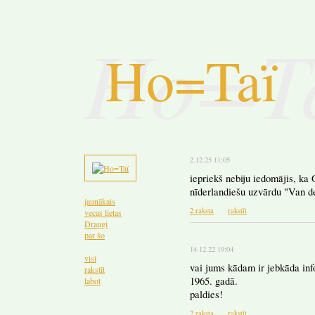
Ho=T
Ho=Taï
2.12.25 11:05
iepriekš nebiju iedomājis, ka
nīderlandiešu uzvārdu "Van de
jaunākais
2 raksta
rakstīt
vecas lietas
Draugi
par šo
14.12.22 19:04
visi
vai jums kādam ir jebkāda inf
rakstīt
1965. gadā.
labot
paldies!
2 raksta
rakstīt