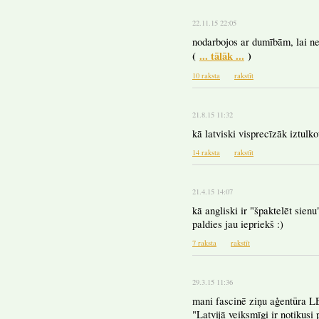
22.11.15 22:05
nodarbojos ar dumībām, lai ne
(
... tālāk ...
)
10 raksta
rakstīt
21.8.15 11:32
kā latviski visprecīzāk iztul
14 raksta
rakstīt
21.4.15 14:07
kā angliski ir "špaktelēt sienu
paldies jau iepriekš :)
7 raksta
rakstīt
29.3.15 11:36
mani fascinē ziņu aģentūra LE
"Latvijā veiksmīgi ir notikusi 