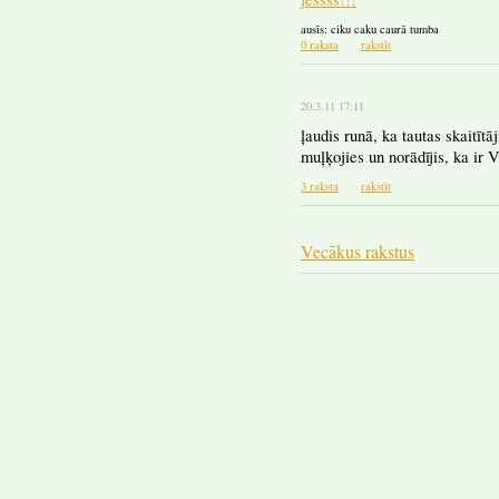
ausīs: ciku caku caurā tumba
0 raksta
rakstīt
20.3.11 17:11
ļaudis runā, ka tautas skaitītāj
muļķojies un norādījis, ka ir 
3 raksta
rakstīt
Vecākus rakstus