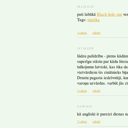
18.1.19 11:15
pati labākā
Black hole sun
ver
Tags:
muzīka
1 raksta
rakstīt
11.7.18 12:52
lūdzu palīdzību - pirms kādām
superīgu stāstu par kādu litera
tulkojumu latviski, kas tika d
vietvārdiem šis zinātnieks bija 
Drustu pagasta iedzīvotāji, ku
varoņu uzvārdus. varbūt jūs zin
2 raksta
rakstīt
4.4.18 14:31
kā angliski ir pareizi diena
7 raksta
rakstīt