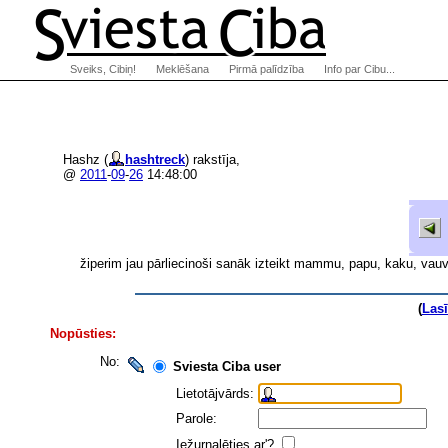
Sveiks, Cibiņ!
Meklēšana
Pirmā palīdzība
Info par Cibu...
Hashz (
hashtreck
) rakstīja,
@
2011
-
09
-
26
14:48:00
žiperim jau pārliecinoši sanāk izteikt mammu, papu, kaku, vauv
(
Las
Nopūsties:
No:
Sviesta Ciba user
Lietotājvārds:
Parole:
Iežurnalēties ar'?