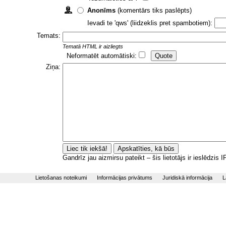
Anonīms
(komentārs tiks paslēpts)
Ievadi te 'qws' (liidzeklis pret spambotiem):
Temats:
Tematā HTML ir aizliegts
Neformatēt automātiski:
Ziņa:
Gandrīz jau aizmirsu pateikt – šis lietotājs ir ieslēdzis
Lietošanas noteikumi
Informācijas privātums
Juridiskā informācija
L