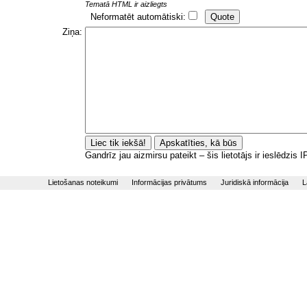
Tematā HTML ir aizliegts
Neformatēt automātiski:
Ziņa:
Gandrīz jau aizmirsu pateikt – šis lietotājs ir ieslēdzis
Lietošanas noteikumi
Informācijas privātums
Juridiskā informācija
L