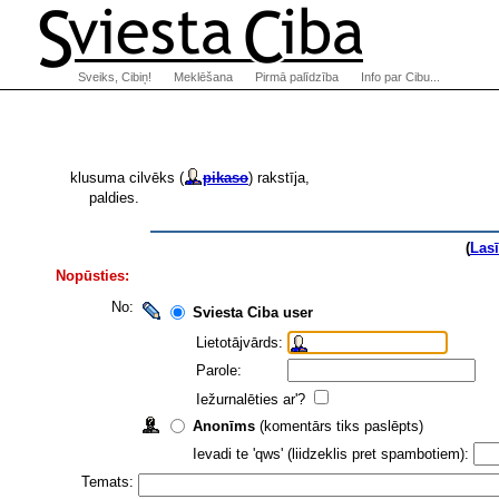
Sveiks, Cibiņ!
Meklēšana
Pirmā palīdzība
Info par Cibu...
klusuma cilvēks (
pikaso
) rakstīja,
paldies.
(
Las
Nopūsties:
No:
Sviesta Ciba user
Lietotājvārds:
Parole:
Iežurnalēties ar'?
Anonīms
(komentārs tiks paslēpts)
Ievadi te 'qws' (liidzeklis pret spambotiem):
Temats: