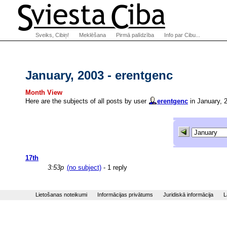
Sveiks, Cibiņ!
Meklēšana
Pirmā palīdzība
Info par Cibu...
January, 2003 - erentgenc
Month View
Here are the subjects of all posts by user
erentgenc
in January, 
17th
3:53p
(no subject)
- 1 reply
Lietošanas noteikumi
Informācijas privātums
Juridiskā informācija
L