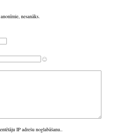
k anonīmie, nesanāks.
entētāju IP adrešu noglabāšanu..