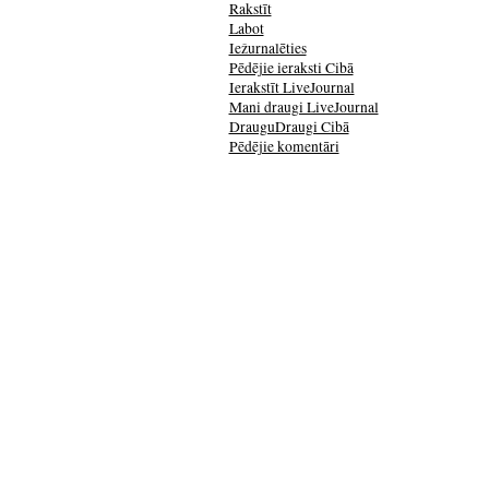
Rakstīt
Labot
Iežurnalēties
Pēdējie ieraksti Cibā
Ierakstīt LiveJournal
Mani draugi LiveJournal
DrauguDraugi Cibā
Pēdējie komentāri