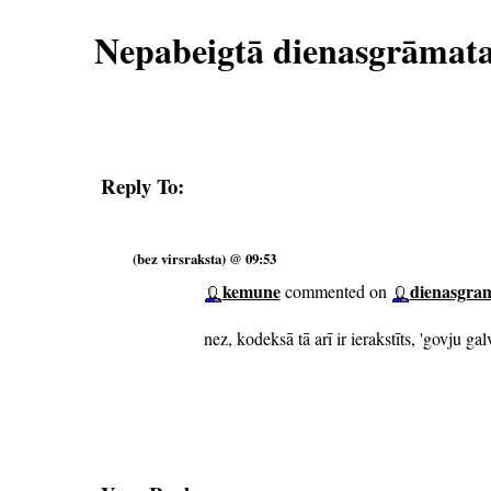
Nepabeigtā dienasgrāmat
Reply To:
(bez virsraksta) @ 09:53
kemune
dienasgra
commented on
nez, kodeksā tā arī ir ierakstīts, 'govju g