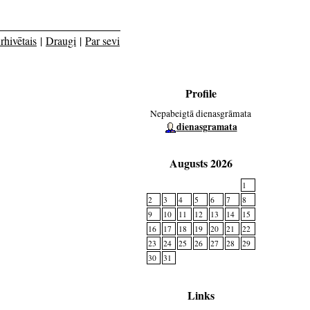
rhivētais
|
Draugi
|
Par sevi
Profile
Nepabeigtā dienasgrāmata
dienasgramata
Augusts 2026
1
2
3
4
5
6
7
8
9
10
11
12
13
14
15
16
17
18
19
20
21
22
23
24
25
26
27
28
29
30
31
Links