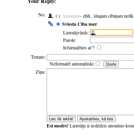
Your Reply:
No:
Anonīms
( )
- ehh.. šitajam cibiņam netī
Sviesta Ciba user
Lietotājvārds:
Parole:
Iežurnalēties ar'?
Temats:
Neformatēt automātiski:
Ziņa:
Esi modrs!
Lietotājs ir ieslēdzis anonīmo kom