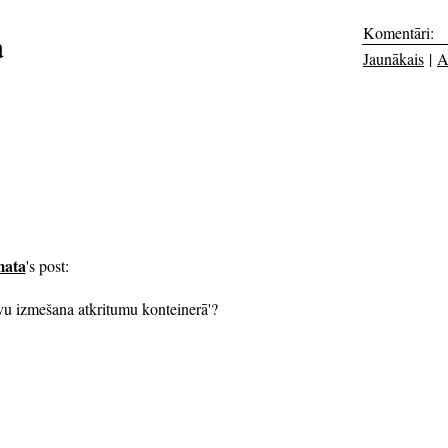
Komentāri:
a
Jaunākais
|
A
mata
's post:
alvu izmešana atkritumu konteinerā'?