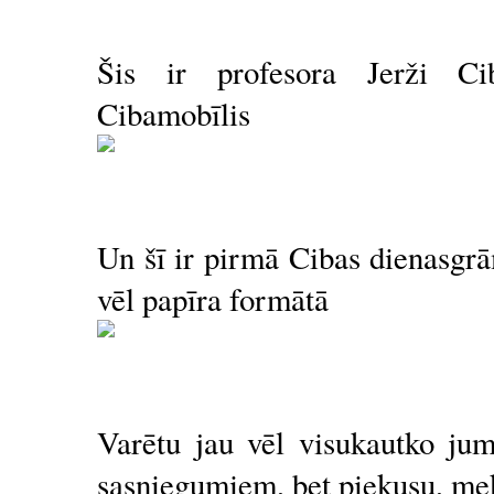
Šis ir profesora Jerži Cib
Cibamobīlis
Un šī ir pirmā Cibas dienasgrā
vēl papīra formātā
Varētu jau vēl visukautko jum
sasniegumiem, bet piekusu, mekl