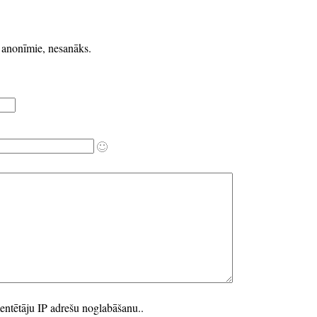
k anonīmie, nesanāks.
entētāju IP adrešu noglabāšanu..