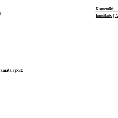
Komentāri:
a
Jaunākais
|
A
ramata
's post: