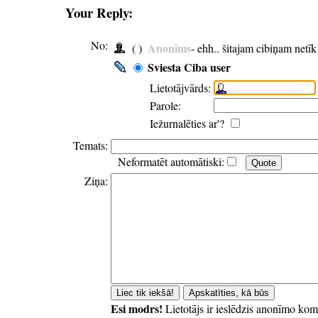
Your Reply:
No:
Anonīms
( )
- ehh.. šitajam cibiņam netī
Sviesta Ciba user
Lietotājvārds:
Parole:
Iežurnalēties ar'?
Temats:
Neformatēt automātiski:
Ziņa:
Esi modrs!
Lietotājs ir ieslēdzis anonīmo kom