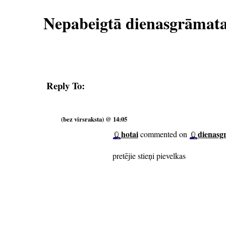
Nepabeigtā dienasgrāmat
Reply To:
(bez virsraksta) @ 14:05
hotai
dienasg
commented on
pretējie stieņi pievelkas