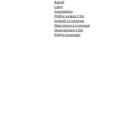
Rakstīt
Labot
Iežurnalēties
Pēdējie ieraksti Cibā
Ierakstīt LiveJournal
Mani draugi LiveJournal
DrauguDraugi Cibā
Pēdējie komentāri