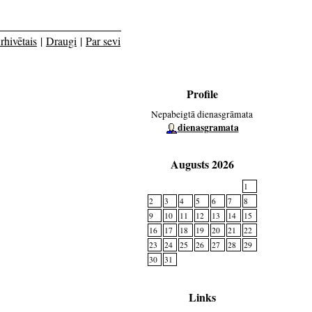
rhivētais
|
Draugi
|
Par sevi
Profile
Nepabeigtā dienasgrāmata
dienasgramata
Augusts 2026
1
2
3
4
5
6
7
8
9
10
11
12
13
14
15
16
17
18
19
20
21
22
23
24
25
26
27
28
29
30
31
Links