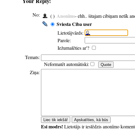
Your Reply:
No:
Anonīms
( )
- ehh.. šitajam cibiņam netīk a
Sviesta Ciba user
Lietotājvārds:
Parole:
Iežurnalēties ar'?
Temats:
Neformatēt automātiski:
Ziņa:
Esi modrs!
Lietotājs ir ieslēdzis anonīmo koment