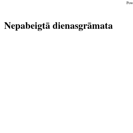
Pow
Nepabeigtā dienasgrāmata