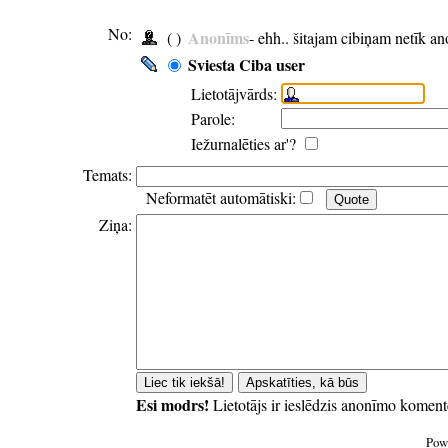
No:
Anonīms
( )
- ehh.. šitajam cibiņam netīk a
Sviesta Ciba user
Lietotājvārds:
Parole:
Iežurnalēties ar'?
Temats:
Neformatēt automātiski:
Ziņa:
Esi modrs!
Lietotājs ir ieslēdzis anonīmo koment
Pow