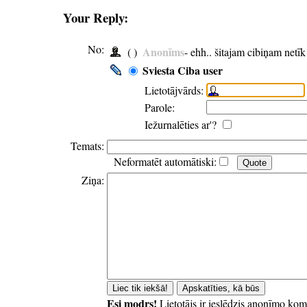
Your Reply:
No:
Anonīms
( )
- ehh.. šitajam cibiņam netī
Sviesta Ciba user
Lietotājvārds:
Parole:
Iežurnalēties ar'?
Temats:
Neformatēt automātiski:
Ziņa:
Esi modrs!
Lietotājs ir ieslēdzis anonīmo kom