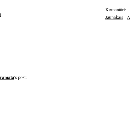
Komentāri:
a
Jaunākais
|
A
gramata
's post: