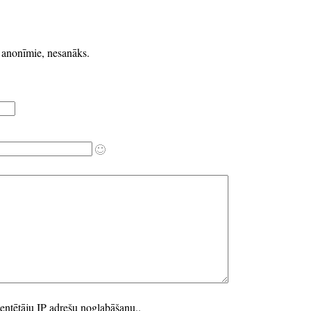
k anonīmie, nesanāks.
entētāju IP adrešu noglabāšanu..