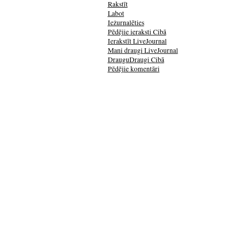
Rakstīt
Labot
Iežurnalēties
Pēdējie ieraksti Cibā
Ierakstīt LiveJournal
Mani draugi LiveJournal
DrauguDraugi Cibā
Pēdējie komentāri