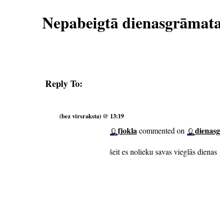
Nepabeigtā dienasgrāmat
Reply To:
(bez virsraksta) @ 13:19
fjokla
dienas
commented on
šeit es nolieku savas vieglās dienas