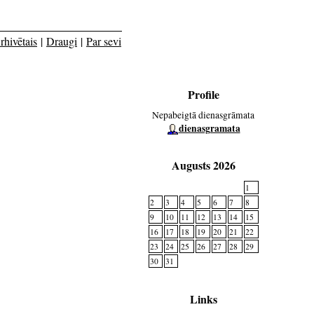
rhivētais
|
Draugi
|
Par sevi
Profile
Nepabeigtā dienasgrāmata
dienasgramata
Augusts 2026
1
2
3
4
5
6
7
8
9
10
11
12
13
14
15
16
17
18
19
20
21
22
23
24
25
26
27
28
29
30
31
Links