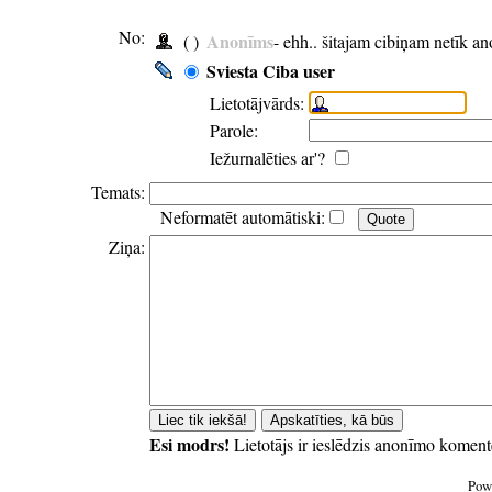
No:
Anonīms
( )
- ehh.. šitajam cibiņam netīk a
Sviesta Ciba user
Lietotājvārds:
Parole:
Iežurnalēties ar'?
Temats:
Neformatēt automātiski:
Ziņa:
Esi modrs!
Lietotājs ir ieslēdzis anonīmo koment
Pow