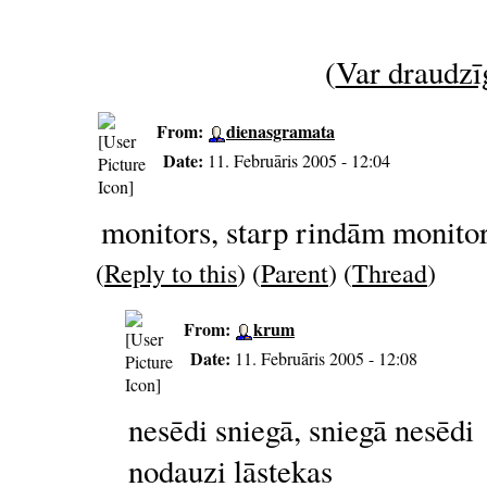
(
Var draudzīg
From:
dienasgramata
Date:
11. Februāris 2005 - 12:04
monitors, starp rindām monitor
(
Reply to this
) (
Parent
) (
Thread
)
From:
krum
Date:
11. Februāris 2005 - 12:08
nesēdi sniegā, sniegā nesēdi
nodauzi lāstekas