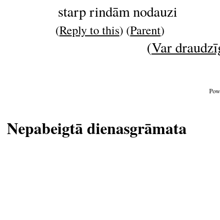
starp rindām nodauzi
(
Reply to this
) (
Parent
)
(
Var draudzīg
Pow
Nepabeigtā dienasgrāmata