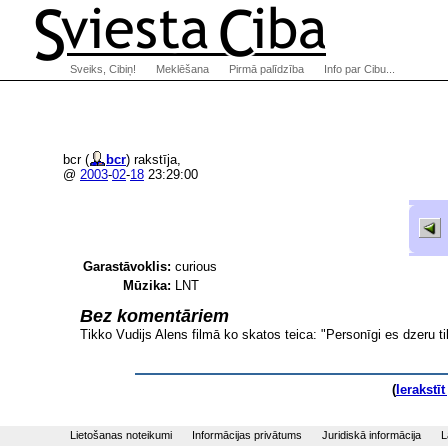
Sveiks, Cibiņ!
Meklēšana
Pirmā palīdzība
Info par Cibu...
bcr (
bcr
) rakstīja,
@
2003
-
02
-
18
23:29:00
Garastāvoklis:
curious
Mūzika:
LNT
Bez komentāriem
Tikko Vudijs Alens filmā ko skatos teica: "Personīgi es dzeru tik
(
Ierakstī
Lietošanas noteikumi
Informācijas privātums
Juridiskā informācija
L