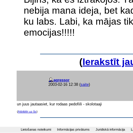
nebija mana ideja, bet ka
ku labs. Labi, ka mājas tik
emocijas!!!!!
(
Ierakstīt 
agressor
2003-02-16 12:38
(
saite
)
un juus jautaasiet, kur rodaas pedofiili - skolotaaji
(
Atbildēt uz šo
)
Lietošanas noteikumi
Informācijas privātums
Juridiskā informācija
L