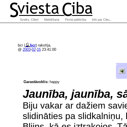
Sveiks, Cibiņ!
Meklēšana
Pirmā palīdzība
Info par Cibu...
bcr (
bcr
) rakstīja,
@
2003
-
02
-
15
23:41:00
Garastāvoklis:
happy
Jaunība, jaunība, sā
Biju vakar ar dažiem sav
slidināties pa slidkalniņu, 
Bljins, kā es iztrakojos. Tā