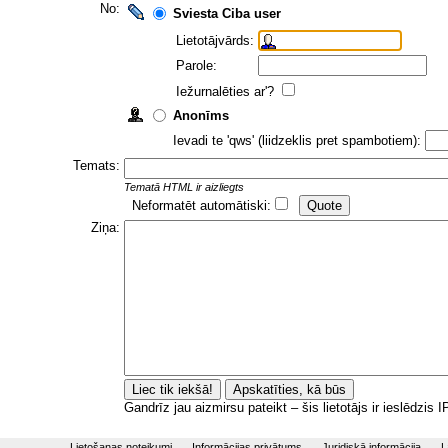
No:
Sviesta Ciba user
Lietotājvārds:
Parole:
Iežurnalēties ar'?
Anonīms
Ievadi te 'qws' (liidzeklis pret spambotiem):
Temats:
Tematā HTML ir aizliegts
Neformatēt automātiski:
Ziņa:
Gandrīz jau aizmirsu pateikt – šis lietotājs ir ieslēdzis
Lietošanas noteikumi
Informācijas privātums
Juridiskā informācija
L