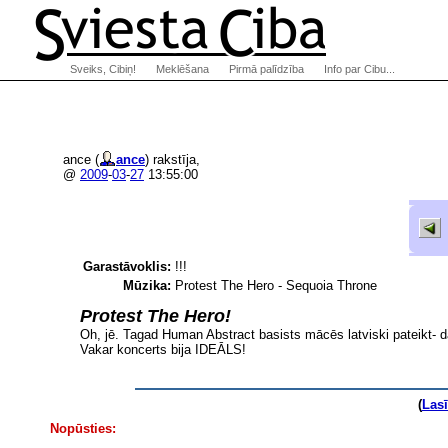
Sveiks, Cibiņ!
Meklēšana
Pirmā palīdzība
Info par Cibu...
ance (
ance
) rakstīja,
@
2009
-
03
-
27
13:55:00
Garastāvoklis:
!!!
Mūzika:
Protest The Hero - Sequoia Throne
Protest The Hero!
Oh, jē. Tagad Human Abstract basists mācēs latviski pateikt- d
Vakar koncerts bija IDEĀLS!
(
Las
Nopūsties: