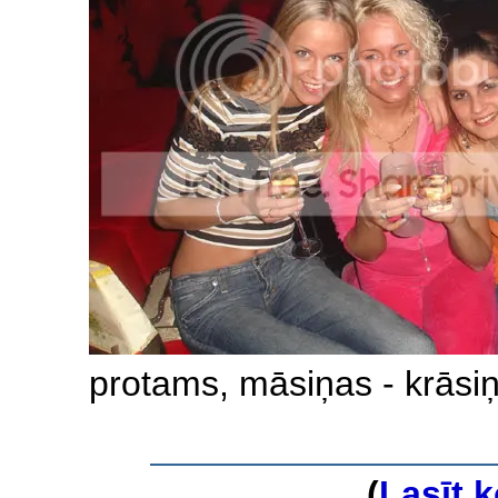
protams, māsiņas - krāsi
(
Lasīt 