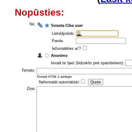
Nopūsties:
No:
Sviesta Ciba user
Lietotājvārds:
Parole:
Iežurnalēties ar'?
Anonīms
Ievadi te 'qws' (liidzeklis pret spambotiem):
Temats:
Tematā HTML ir aizliegts
Neformatēt automātiski:
Ziņa: