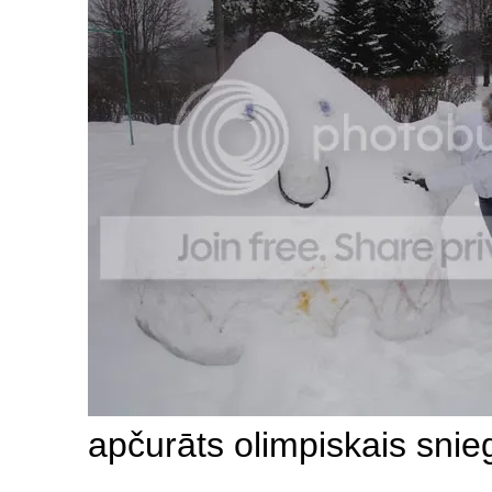
apčurāts olimpiskais snie