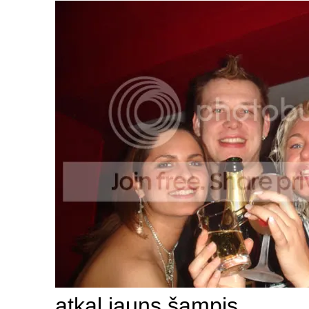
atkal jauns šampis