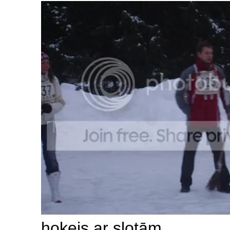
hokejs ar slotām