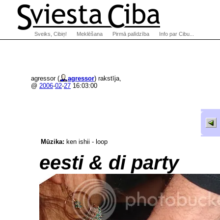
Sveiks, Cibiņ!
Meklēšana
Pirmā palīdzība
Info par Cibu...
agressor (
agressor
) rakstīja,
@
2006
-
02
-
27
16:03:00
Mūzika:
ken ishii - loop
eesti & di party