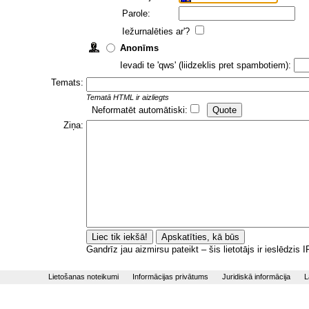
Parole:
Iežurnalēties ar'?
Anonīms
Ievadi te 'qws' (liidzeklis pret spambotiem):
Temats:
Tematā HTML ir aizliegts
Neformatēt automātiski:
Ziņa:
Gandrīz jau aizmirsu pateikt – šis lietotājs ir ieslēdzis
Lietošanas noteikumi
Informācijas privātums
Juridiskā informācija
L