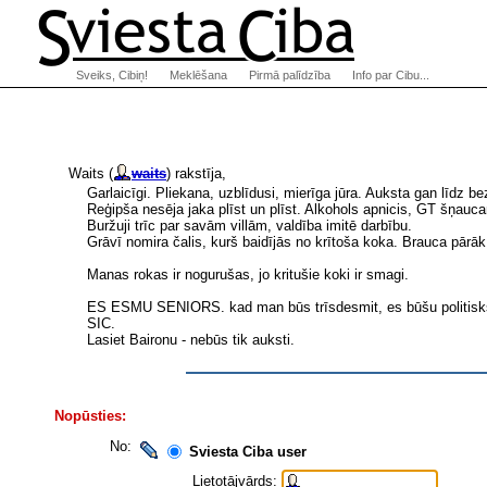
Sveiks, Cibiņ!
Meklēšana
Pirmā palīdzība
Info par Cibu...
Waits (
waits
) rakstīja,
Garlaicīgi. Pliekana, uzblīdusi, mierīga jūra. Auksta gan līdz be
Reģipša nesēja jaka plīst un plīst. Alkohols apnicis, GT šņauca
Buržuji trīc par savām villām, valdība imitē darbību.
Grāvī nomira čalis, kurš baidījās no krītoša koka. Brauca pārāk 
Manas rokas ir nogurušas, jo kritušie koki ir smagi.
ES ESMU SENIORS. kad man būs trīsdesmit, es būšu politisk
SIC.
Lasiet Baironu - nebūs tik auksti.
Nopūsties:
No:
Sviesta Ciba user
Lietotājvārds: