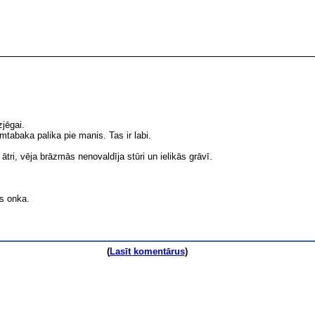
zjēgai.
mtabaka palika pie manis. Tas ir labi.
ātri, vēja brāzmās nenovaldīja stūri un ielikās grāvī.
s onka.
(
Lasīt komentārus
)