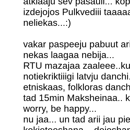
atklaaju sev pasauli... k
izdejojos Pulkvediii taaaaa
neliekas...:)
vakar paspeeju pabuut ar
nekas laagaa nebija...
RTU mazajaa zaaleee..kur
notiekriktiiigi latvju danchi
etniskaas, folkloras danchus
tad 15min Maksheinaa.. k
worry, be happy...
nu jaa... un tad arii jau p