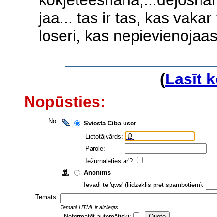
kokjeteeshana,...dejoshan
jaa... tas ir tas, kas vakar t
loseri, kas nepievienojaas
(
Lasīt 
Nopūsties:
No:
Sviesta Ciba user
Lietotājvārds:
Parole:
Iežurnalēties ar'?
Anonīms
Ievadi te 'qws' (liidzeklis pret spambotiem):
Temats:
Tematā HTML ir aizliegts
Neformatēt automātiski: