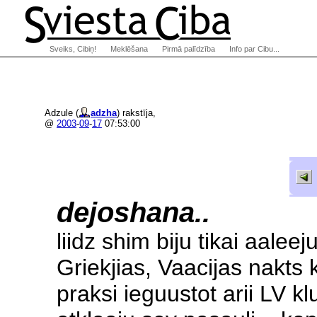
Sveiks, Cibiņ!
Meklēšana
Pirmā palīdzība
Info par Cibu...
Adzule (
adzha
) rakstīja,
@
2003
-
09
-
17
07:53:00
dejoshana..
liidz shim biju tikai aaleej
Griekjias, Vaacijas nakts
praksi ieguustot arii LV kl