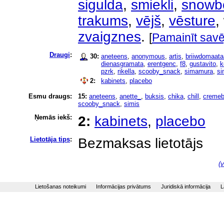
sigulda
,
smiekli
,
snowb
trakums
,
vējš
,
vēsture
,
zvaigznes
.
[
Pamainīt savē
Draugi
:
30:
aneteens
,
anonymous
,
artis
,
briiwdomaata
dienasgramata
,
erentgenc
,
f8
,
gustavito
,
k
pzrk
,
rikella
,
scooby_snack
,
simamura
,
si
2:
kabinets
,
placebo
Esmu draugs:
15:
aneteens
,
anette_
,
buksis
,
chika
,
chill
,
cremeb
scooby_snack
,
simis
Ņemās iekš:
2:
kabinets
,
placebo
Lietotāja tips
:
Bezmaksas lietotājs
(v
Lietošanas noteikumi
Informācijas privātums
Juridiskā informācija
L