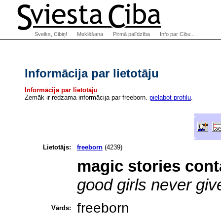
Sveiks, Cibiņ!
Meklēšana
Pirmā palīdzība
Info par Cibu...
Informācija par lietotāju
Informācija par lietotāju
Zemāk ir redzama informācija par freeborn.
pielabot profilu
.
Lietotājs:
freeborn
(4239)
magic stories cont
good girls never giv
freeborn
Vārds: