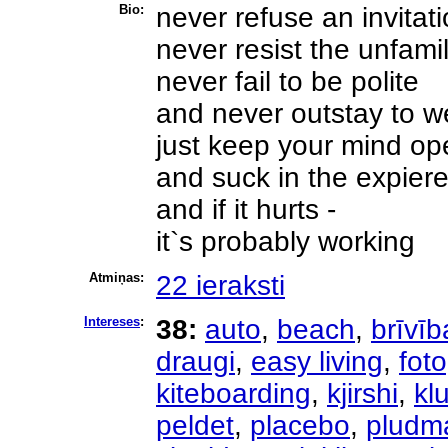
Bio:
never refuse an invitat
never resist the unfamil
never fail to be polite
and never outstay to 
just keep your mind op
and suck in the expier
and if it hurts -
it`s probably working
Atmiņas:
22 ieraksti
Intereses
:
38:
auto
,
beach
,
brīvīb
draugi
,
easy living
,
foto
kiteboarding
,
kjirshi
,
kl
peldet
,
placebo
,
pludm