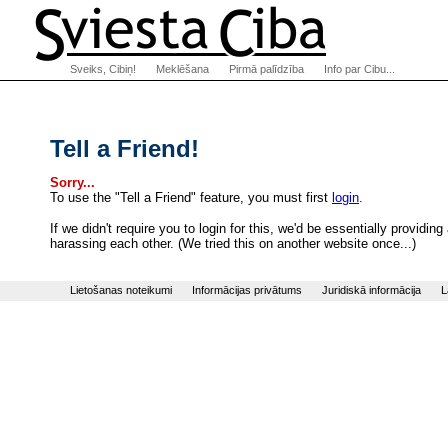
Sveiks, Cibiņ!
Meklēšana
Pirmā palīdzība
Info par Cibu...
Tell a Friend!
Sorry...
To use the "Tell a Friend" feature, you must first
login
.
If we didn't require you to login for this, we'd be essentially provi
harassing each other. (We tried this on another website once...)
Lietošanas noteikumi
Informācijas privātums
Juridiskā informācija
L