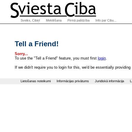
Sveiks, Cibiņ!
Meklēšana
Pirmā palīdzība
Info par Cibu...
Tell a Friend!
Sorry...
To use the "Tell a Friend" feature, you must first
login
.
If we didn't require you to login for this, we'd be essentially provi
Lietošanas noteikumi
Informācijas privātums
Juridiskā informācija
L