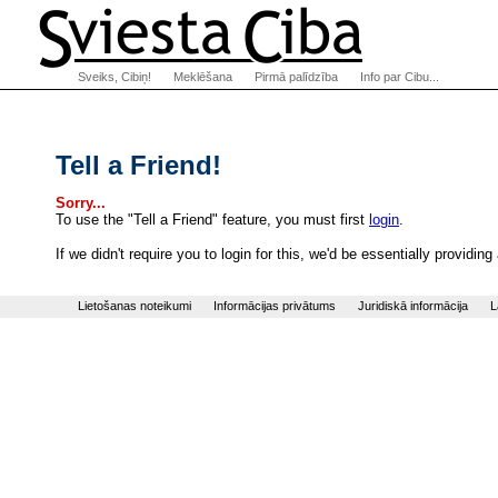
Sveiks, Cibiņ!
Meklēšana
Pirmā palīdzība
Info par Cibu...
Tell a Friend!
Sorry...
To use the "Tell a Friend" feature, you must first
login
.
If we didn't require you to login for this, we'd be essentially provi
Lietošanas noteikumi
Informācijas privātums
Juridiskā informācija
L