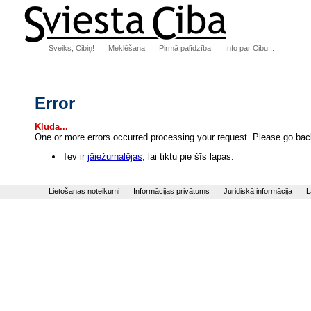
Sveiks, Cibiņ!
Meklēšana
Pirmā palīdzība
Info par Cibu...
Error
Kļūda...
One or more errors occurred processing your request. Please go back
Tev ir
jāiežurnalējas
, lai tiktu pie šīs lapas.
Lietošanas noteikumi
Informācijas privātums
Juridiskā informācija
L