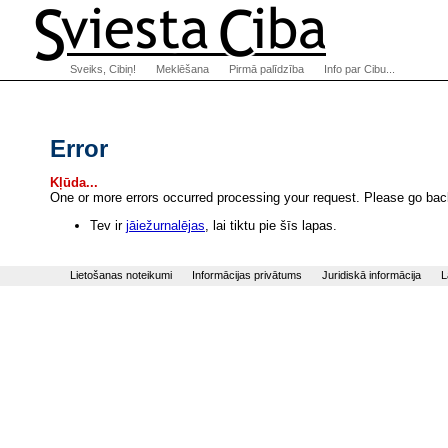
Sveiks, Cibiņ!
Meklēšana
Pirmā palīdzība
Info par Cibu...
Error
Kļūda...
One or more errors occurred processing your request. Please go back
Tev ir
jāiežurnalējas
, lai tiktu pie šīs lapas.
Lietošanas noteikumi
Informācijas privātums
Juridiskā informācija
L