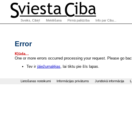
Sveiks, Cibiņ!
Meklēšana
Pirmā palīdzība
Info par Cibu...
Error
Kļūda...
One or more errors occurred processing your request. Please go back
Tev ir
jāiežurnalējas
, lai tiktu pie šīs lapas.
Lietošanas noteikumi
Informācijas privātums
Juridiskā informācija
L