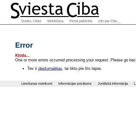
Sveiks, Cibiņ!
Meklēšana
Pirmā palīdzība
Info par Cibu...
Error
Kļūda...
One or more errors occurred processing your request. Please go back
Tev ir
jāiežurnalējas
, lai tiktu pie šīs lapas.
Lietošanas noteikumi
Informācijas privātums
Juridiskā informācija
L