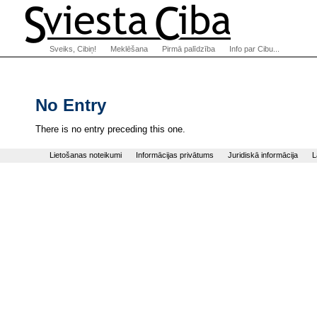
Sveiks, Cibiņ!
Meklēšana
Pirmā palīdzība
Info par Cibu...
No Entry
There is no entry preceding this one.
Lietošanas noteikumi
Informācijas privātums
Juridiskā informācija
L