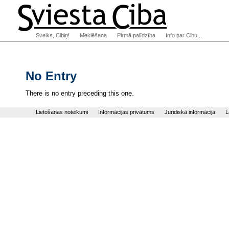
Sveiks, Cibiņ!
Meklēšana
Pirmā palīdzība
Info par Cibu...
No Entry
There is no entry preceding this one.
Lietošanas noteikumi
Informācijas privātums
Juridiskā informācija
L