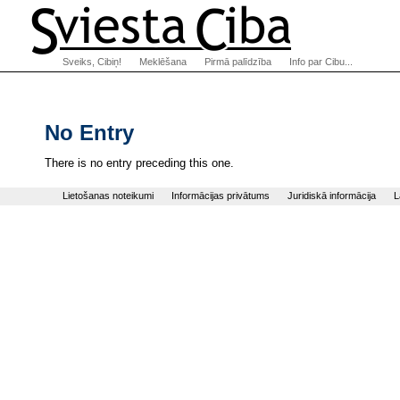
Sveiks, Cibiņ!
Meklēšana
Pirmā palīdzība
Info par Cibu...
No Entry
There is no entry preceding this one.
Lietošanas noteikumi
Informācijas privātums
Juridiskā informācija
L