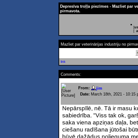
Depresīva troļļa piezīmes - Mazliet par ve
pirmavota.
[
us
[
a
Mazliet par veterinārijas industriju no pirma
link
Comments:
From:
jim
Date:
March 18th, 2021 - 10:15
Nepārspīlē, nē. Tā ir masu k
sabiedrība. "Viss tak ok, ga
saka viena apziņas daļa, be
ciešanu radīšana jūtošai būtn
būvē dažādus nolieguma meh