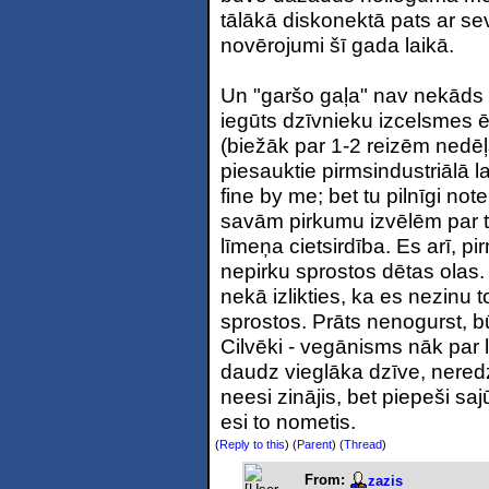
tālākā diskonektā pats ar sev
novērojumi šī gada laikā.
Un "garšo gaļa" nav nekāds 
iegūts dzīvnieku izcelsmes ē
(biežāk par 1-2 reizēm nedē
piesauktie pirmsindustriālā l
fine by me; bet tu pilnīgi notei
savām pirkumu izvēlēm par to, 
līmeņa cietsirdība. Es arī, 
nepirku sprostos dētas olas.
nekā izlikties, ka es nezinu t
sprostos. Prāts nenogurst, bū
Cilvēki - vegānisms nāk par l
daudz vieglāka dzīve, nere
neesi zinājis, bet piepeši sajū
esi to nometis.
(
Reply to this
)
(
Parent
) (
Thread
)
From:
zazis