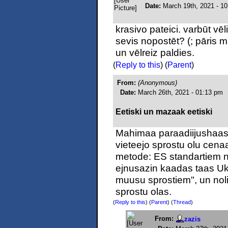
Date:
March 19th, 2021 - 1
krasivo pateici. varbūt vēl
sevis nopostēt? (; pāris m
un vēlreiz paldies.
(
Reply to this
)
(
Parent
)
From:
(Anonymous)
Date:
March 26th, 2021 - 01:13 pm
Eetiski un mazaak eetiski
Mahimaa paraadiijushaas k
vieteejo sprostu olu cena
metode: ES standartiem n
ejnusazin kaadas taas Ukr
muusu sprostiem", un nol
sprostu olas.
(
Reply to this
)
(
Parent
) (
Thread
)
From:
zazis