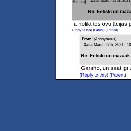
Date:
March 27th, 2021
Re: Eetiski un maza
a nolikt tos ovulācija
(
Reply to this
)
(
Parent
) (
Thread
)
From:
(Anonymous)
Date:
March 27th, 2021 - 1
Re: Eetiski un mazaak 
Garsho, un saatiigi u
(
Reply to this
)
(
Parent
)