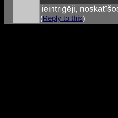
ieintriģēji, noskatīšo
(
Reply to this
)