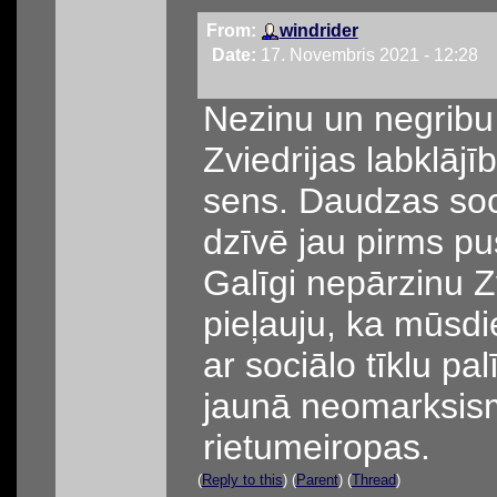
From:
windrider
Date:
17. Novembris 2021 - 12:28
Nezinu un negribu ī
Zviedrijas labklājī
sens. Daudzas soci
dzīvē jau pirms pu
Galīgi nepārzinu Z
pieļauju, ka mūsdi
ar sociālo tīklu pal
jaunā neomarksism
rietumeiropas.
(
Reply to this
) (
Parent
) (
Thread
)