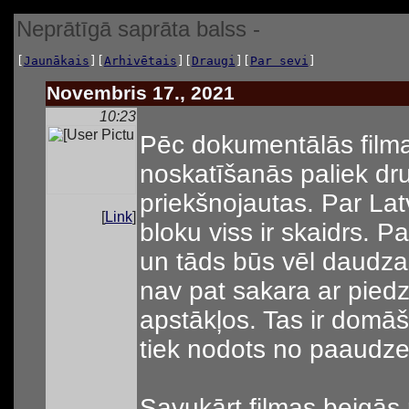
Neprātīgā saprāta balss -
[
Jaunākais
][
Arhivētais
][
Draugi
][
Par sevi
]
Novembris 17., 2021
10:23
Pēc dokumentālās filma
noskatīšanās paliek dru
priekšnojautas. Par Lat
[
Link
]
bloku viss ir skaidrs. P
un tāds būs vēl daudza
nav pat sakara ar pie
apstākļos. Tas ir domā
tiek nodots no paaudz
Savukārt filmas beigās r