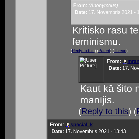
From:
(Anonymous)
Date:
17. Novembris 2021 - 
Kritisko rasu te
feminismu.
(
Reply to this
) (
Parent
) (
Thread
)
From:
mran
Date:
17. Nov
Kaut kā šito 
manījis.
(
Reply to this
) (
From:
special_k
Date:
17. Novembris 2021 - 13:43