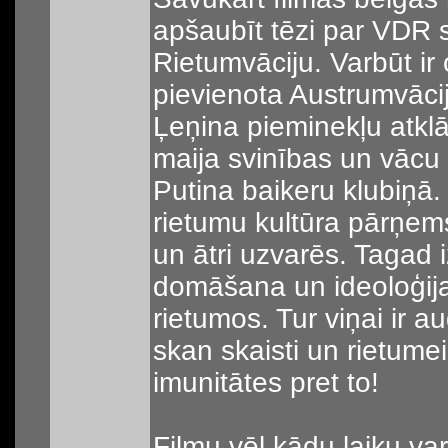
apšaubīt tēzi par VDR
Rietumvāciju. Varbūt ir 
pievienota Austrumvāci
Ļeņina pieminekļu atkl
maija svinības un vācu 
Putina baikeru klubiņā.
rietumu kultūra pārņem
un ātri uzvarēs. Tagad 
domāšana un ideoloģij
rietumos. Tur viņai ir a
skan skaisti un rietum
imunitātes pret to!
Filmu vēl kādu laiku var