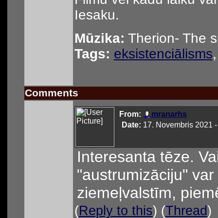
Iesaku.
Mūzika:
Therion- The s
Tags:
eksistenciālisms
Comments
From:
mranarhs
Date:
17. Novembris 2021 -
Interesanta tēze. Va
"austrumizāciju" var 
ziemeļvalstīm, piem
(
Reply to this
) (
Thread
)