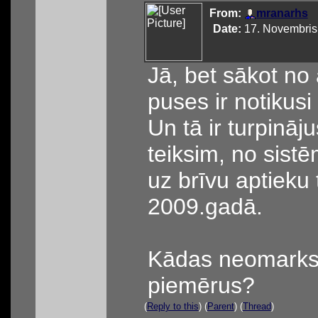
From:
mranarhs
Date:
17. Novembris
Jā, bet sākot no
puses ir notikusi 
Un tā ir turpināj
teiksim, no sistē
uz brīvu aptieku 
2009.gadā.
Kādas neomarksi
piemērus?
(
Reply to this
) (
Parent
) (
Thread
)