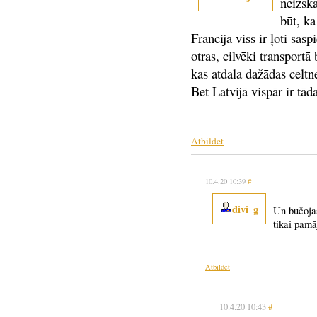
neizska
būt, ka
Francijā viss ir ļoti sasp
otras, cilvēki transportā
kas atdala dažādas celtne
Bet Latvijā vispār ir tād
Atbildēt
10.4.20 10:39
#
divi_g
Un bučojas
tikai pamā
Atbildēt
10.4.20 10:43
#