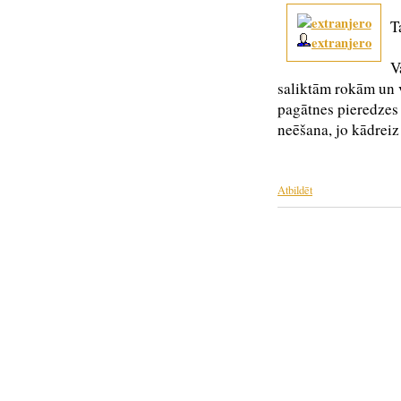
T
extranjero
V
saliktām rokām un v
pagātnes pieredzes
neēšana, jo kādreiz
Atbildēt