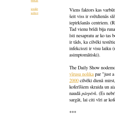
birkas
Viens faktors kas varbūt
ienākt
iedirst
šeit viss ir svētdienās sl
iepirkšanās centriem. (Re
Tad vienu brīdi bija runa
īsti nesapratu ar ko tas b
ir tāds, ka cilvēki testēt
infekciozi ir visu laiku 
asimptomātiski).
The Daily Show nodemon
vīrusu nolika
par "just a
2000
cilvēki dienā mirst
koferīšiem skraida un ai
naudā
pārpērk
. (Es nebr
sargāt, lai citi vīri ar k
***