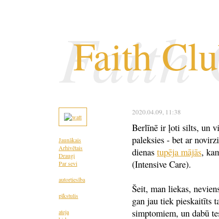
Faith
Faith Cl
2020.04.09
, 11:38
Berlīnē ir ļoti silts, un 
paleksies - bet ar novir
Jaunākais
Arhivētais
dienas
tupēja mājās
, ka
Draugi
(Intensive Care).
Par sevi
autortiesība
Šeit, man liekas, neviens 
pīkstulis
gan jau tiek pieskaitīts
simptomiem, un dabū tes
ateja