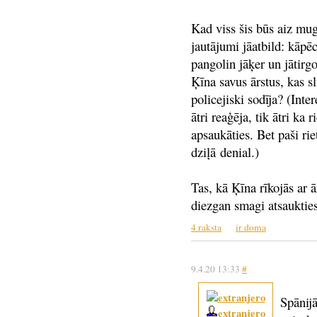
Kad viss šis būs aiz mu
jautājumi jāatbild: kāpē
pangolin jāķer un jātirgo
Ķīna savus ārstus, kas 
policejiski sodīja? (Int
ātri reaģēja, tik ātri ka
apsaukāties. Bet paši ri
dziļā denial.)
Tas, kā Ķīna rīkojās ar
diezgan smagi atsaukties
4 raksta
ir doma
9.4.20 13:33
#
Spānijā
extranjero