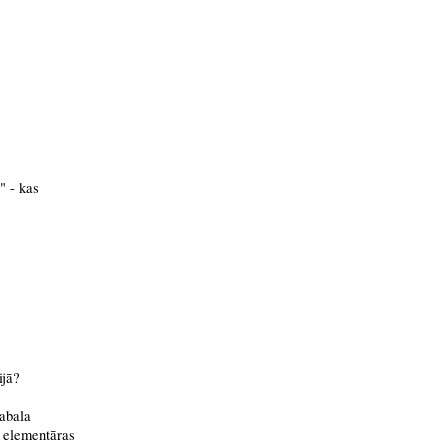
" - kas
ijā?
gabala
k elementāras