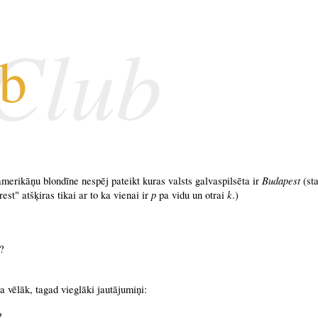
 Club
ub
Budapest
amerikāņu blondīne nespēj pateikt kuras valsts galvaspilsēta ir
(sta
p
k
t" atšķiras tikai ar to ka vienai ir
pa vidu un otrai
.)
?
a vēlāk, tagad vieglāki jautājumiņi:
?