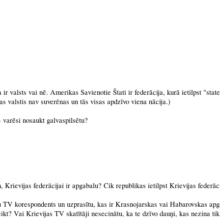
ir valsts vai nē. Amerikas Savienotie Štati ir federācija, kurā ietilpst "state
jas valstis nav suverēnas un tās visas apdzīvo viena nācija.)
- varēsi nosaukt galvaspilsētu?
, Krievijas federācijai ir apgabalu? Cik republikas ietilpst Krievijas federāc
vu TV korespondents un uzprasītu, kas ir Krasnojarskas vai Habarovskas ap
eikt? Vai Krievijas TV skatītāji nesecinātu, ka te dzīvo dauņi, kas nezina ti