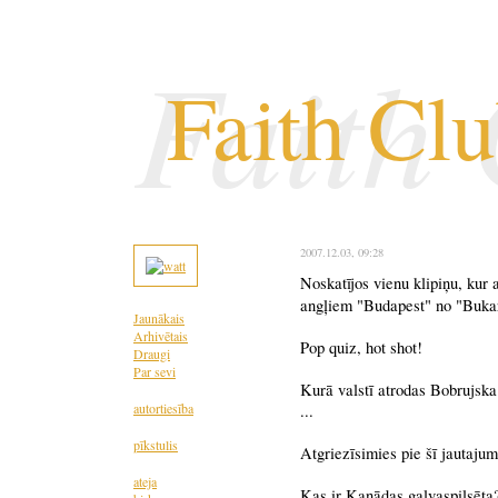
Faith
Faith Cl
2007.12.03
, 09:28
Noskatījos vienu klipiņu, kur 
angļiem "Budapest" no "Bukares
Jaunākais
Arhivētais
Pop quiz, hot shot!
Draugi
Par sevi
Kurā valstī atrodas Bobrujska
autortiesība
...
pīkstulis
Atgriezīsimies pie šī jautajum
ateja
Kas ir Kanādas galvaspilsēta