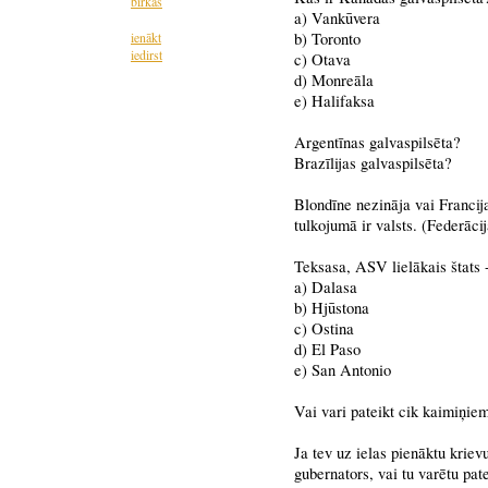
birkas
a) Vankūvera
ienākt
b) Toronto
iedirst
c) Otava
d) Monreāla
e) Halifaksa
Argentīnas galvaspilsēta?
Brazīlijas galvaspilsēta?
Blondīne nezināja vai Francija 
tulkojumā ir valsts. (Federāci
Teksasa, ASV lielākais štats 
a) Dalasa
b) Hjūstona
c) Ostina
d) El Paso
e) San Antonio
Vai vari pateikt cik kaimiņiem
Ja tev uz ielas pienāktu krie
gubernators, vai tu varētu pat