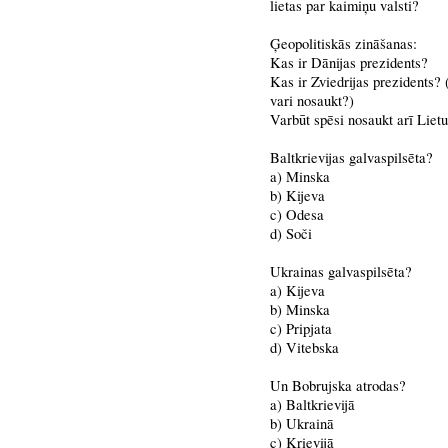
lietas par kaimiņu valsti?
Ģeopolitiskās zināšanas:
Kas ir Dānijas prezidents?
Kas ir Zviedrijas prezidents? 
vari nosaukt?)
Varbūt spēsi nosaukt arī Liet
Baltkrievijas galvaspilsēta?
a) Minska
b) Kijeva
c) Odesa
d) Soči
Ukrainas galvaspilsēta?
a) Kijeva
b) Minska
c) Pripjata
d) Vitebska
Un Bobrujska atrodas?
a) Baltkrievijā
b) Ukrainā
c) Krievijā