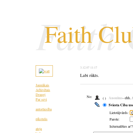
Faith
Faith Cl
3.12.07 11:17
Labi rūkts.
Jaunākais
Arhivētais
Draugi
No:
Anonīms
- ehh..
( )
Par sevi
Sviesta Ciba us
autortiesība
Lietotājvārds:
pīkstulis
Parole:
Iežurnalēties ar'
ateja