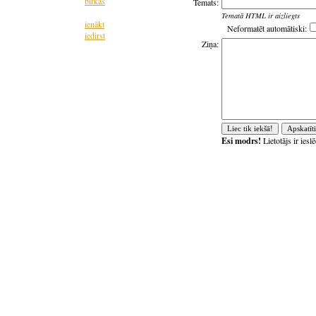
birkas
Temats:
Tematā HTML ir aizliegts
ienākt
Neformatēt automātiski:
iedirst
Ziņa:
Esi modrs!
Lietotājs ir ies