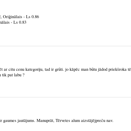
, Oriģinālais - Ls 0.86
nālais - Ls 0.83
t ar citu cenu kategoriju, tad ir grūti. jo kāpēc man būtu jādod priekšroka tē
 tik pat labu ?
ir gaumes jautājums. Manuprāt, Tērvetes alum aizstājējpreču nav.