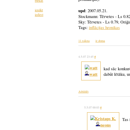
birkas
ienākt
upd
: 2007.05.21.
iedirst
Stockmann: Tērvetes - Ls 0.82
Sky: Tērvetes - Ls 0.79, Oriģi
Tags:
inflācijas hronikas
11 raksta
ir doma
4.5.07 23:45
#
kad sāc konkurē
watt
dabūt lētāku, un
Atbildēt
5.5.07 00:03
#
Tas 
neons