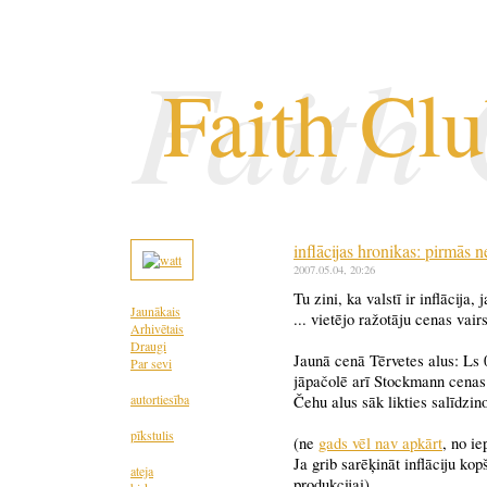
Faith
Faith Cl
inflācijas hronikas: pirmās 
2007.05.04
, 20:26
Tu zini, ka valstī ir inflācija, j
Jaunākais
... vietējo ražotāju cenas vai
Arhivētais
Draugi
Jaunā cenā Tērvetes alus: Ls 0
Par sevi
jāpačolē arī Stockmann cenas
autortiesība
Čehu alus sāk likties salīdzino
pīkstulis
(ne
gads vēl nav apkārt
, no i
Ja grib sarēķināt inflāciju ko
ateja
produkcijai).