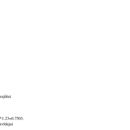
sajūtai
1*1.23=0.7503.
kvīdajai