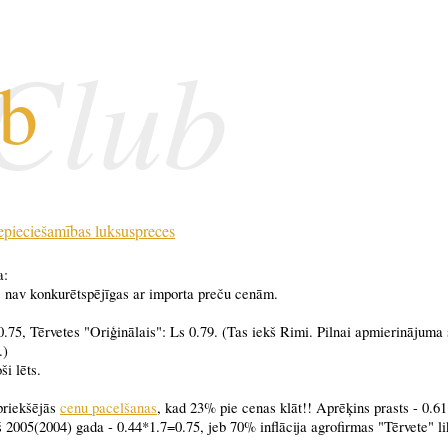
 Club
ub
nepieciešamības luksuspreces
a:
rs nav konkurētspējīgas ar importa preču cenām.
.75, Tērvetes "Oriģinālais": Ls 0.79. (Tas iekš Rimi. Pilnai apmierinājuma 
.)
ši lēts.
epriekšējās
cenu pacelšanas
, kad 23% pie cenas klāt!! Aprēķins prasts - 0.6
pš 2005(2004) gada - 0.44*1.7=0.75, jeb 70% inflācija agrofirmas "Tērvete" li