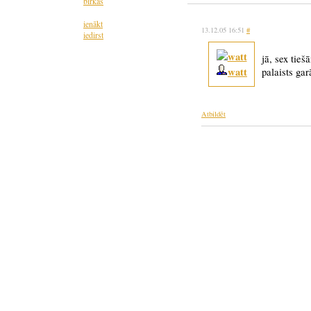
birkas
ienākt
13.12.05 16:51
#
iedirst
jā, sex tieš
watt
palaists ga
Atbildēt