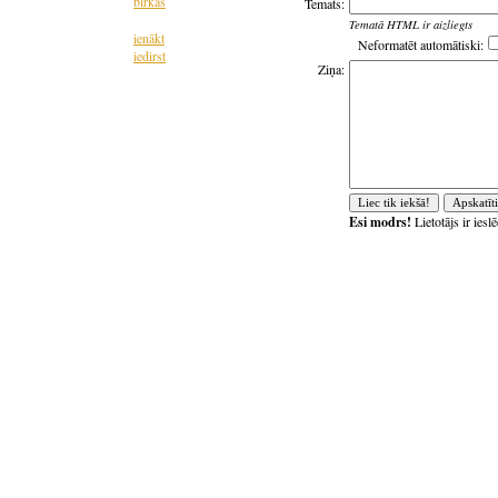
birkas
Temats:
Tematā HTML ir aizliegts
ienākt
Neformatēt automātiski:
iedirst
Ziņa:
Esi modrs!
Lietotājs ir ies