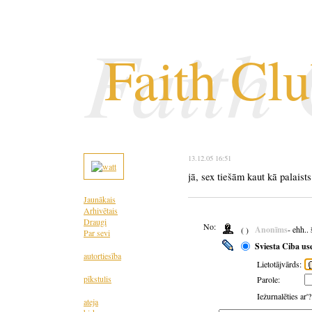
Faith
Faith Cl
13.12.05 16:51
jā, sex tiešām kaut kā palaist
Jaunākais
Arhivētais
Draugi
No:
Anonīms
- ehh..
( )
Par sevi
Sviesta Ciba us
autortiesība
Lietotājvārds:
pīkstulis
Parole:
Iežurnalēties ar'
ateja