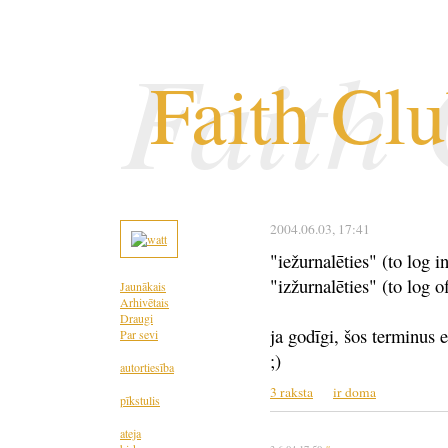
Faith
Faith Cl
2004.06.03
, 17:41
"iežurnalēties" (to log in
"izžurnalēties" (to log of
Jaunākais
Arhivētais
Draugi
ja godīgi, šos terminus e
Par sevi
;)
autortiesība
3 raksta
ir doma
pīkstulis
ateja