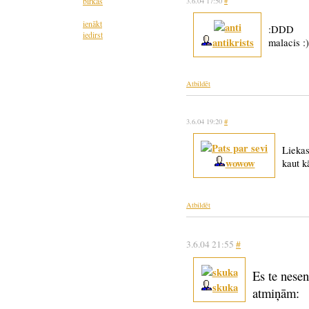
birkas
3.6.04 17:50
#
ienākt
:DDD
iedirst
antikrists
malacis :)
Atbildēt
3.6.04 19:20
#
Liekas
wowow
kaut k
Atbildēt
3.6.04 21:55
#
Es te nese
skuka
atmiņām: