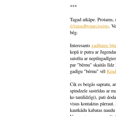
***
Tagad atkāpe. Protams, m
/r/raisedbynarcissists
. V
bēg.
Interesants
gadījums bija
kopā ir putra ar Jugend
saistīta ar nepilngadīgie
par "bērnu" skaitās līdz
gadīgu "bērnu" vēl
Kind
Cik es beigās sapratu, ar
spindzele sastrīdas ar 
ko tamlīdzīgi), pati dod
visus kontaktus pārraut.
kautkādu kabatas naudu i