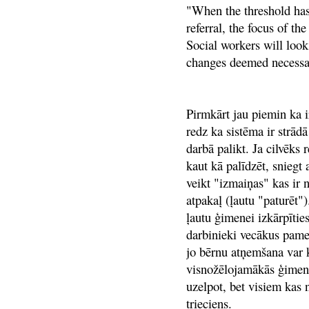
"When the threshold has
referral, the focus of the
Social workers will look
changes deemed necessary
Pirmkārt jau piemin ka ir
redz ka sistēma ir strādā
darbā palikt. Ja cilvēks 
kaut kā palīdzēt, sniegt 
veikt "izmaiņas" kas ir 
atpakaļ (ļautu "paturēt").
ļautu ģimenei izkārpītie
darbinieki vecākus pamet
jo bērnu atņemšana var k
visnožēlojamākās ģimen
uzelpot, bet visiem kas n
trieciens.