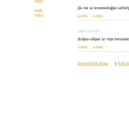
birkas
jūs tur ar terminoloģiju safārē
ienākt
iedirst
2 raksta
ir doma
2005.02.22
, 01:07
fiziķus-idiņus ar viņu torsion
2 raksta
ir doma
Iepriekšējā diena
|
Nākoš