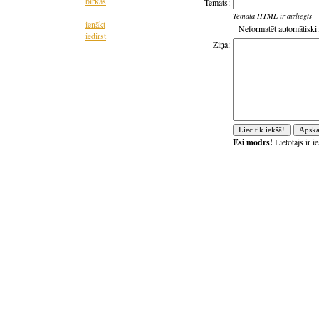
birkas
Temats:
Tematā HTML ir aizliegts
ienākt
Neformatēt automātiski:
iedirst
Ziņa:
Esi modrs!
Lietotājs ir 