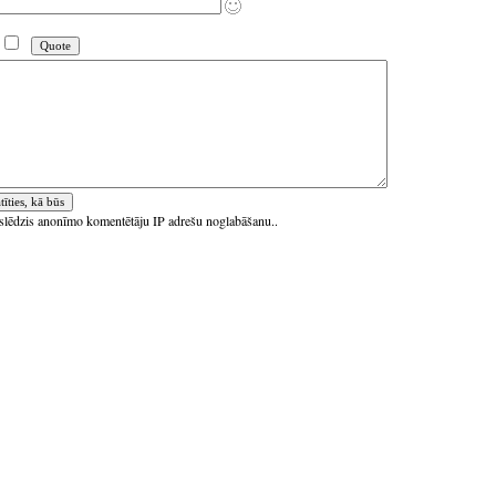
ieslēdzis anonīmo komentētāju IP adrešu noglabāšanu..