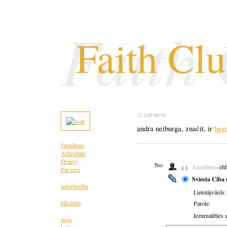
Faith
Faith Cl
22.2.05 00:03
andra neiburga, značit, ir
bag
Jaunākais
Arhivētais
Draugi
No:
Anonīms
- eh
( )
Par sevi
Sviesta Ciba 
autortiesība
Lietotājvārds:
pīkstulis
Parole:
Iežurnalēties 
ateja