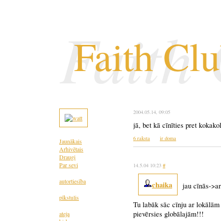
Faith
Faith Cl
2004.05.14
, 09:05
jā, bet kā cīnīties pret kokak
6 raksta
ir doma
Jaunākais
Arhivētais
Draugi
Par sevi
14.5.04 10:23
#
autortiesība
chaika
jau cīnās->a
pīkstulis
Tu labāk sāc cīnju ar lokālām
pievērsies globālajām!!!
ateja