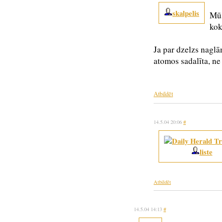
skalpelis
Mūs
kok
Ja par dzelzs naglā
atomos sadalīta, ne 
Atbildēt
14.5.04 20:06
#
liste
Atbildēt
14.5.04 14:13
#