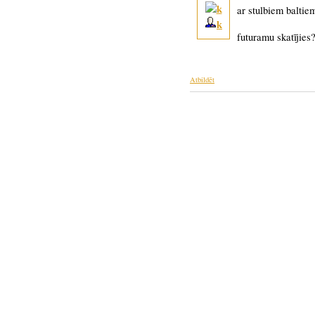
ar stulbiem baltie
k
futuramu skatījies?
Atbildēt