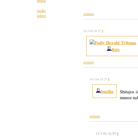
birkas
ienākt
Atbildēt
iedirst
14.5.04 10:27
#
liste
Atbildēt
14.5.04 15:27
#
basilia
Shitajos 
muusu nab
Atbildēt
14.5.04 16:59
#