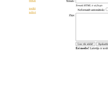
birkas
Temats:
Tematā HTML ir aizliegts
ienākt
Neformatēt automātiski:
iedirst
Ziņa:
Esi modrs!
Lietotājs ir ies