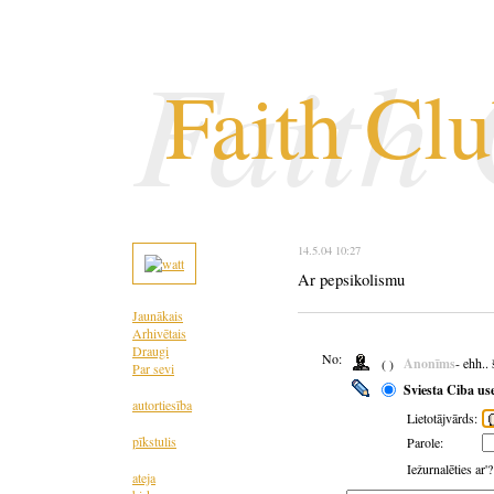
Faith
Faith Cl
14.5.04 10:27
Ar pepsikolismu
Jaunākais
Arhivētais
Draugi
No:
Anonīms
- ehh..
( )
Par sevi
Sviesta Ciba us
autortiesība
Lietotājvārds:
pīkstulis
Parole:
Iežurnalēties ar'
ateja