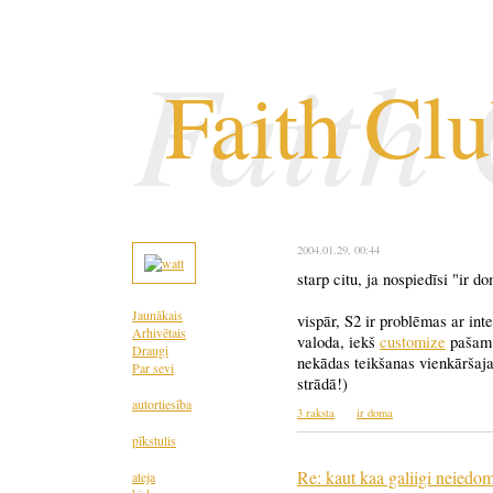
Faith
Faith Cl
2004.01.29
, 00:44
starp citu, ja nospiedīsi "ir d
Jaunākais
vispār, S2 ir problēmas ar inte
Arhivētais
valoda, iekš
customize
pašam 
Draugi
nekādas teikšanas vienkāršaja
Par sevi
strādā!)
autortiesība
3 raksta
ir doma
pīkstulis
Re: kaut kaa galiigi neiedom
ateja