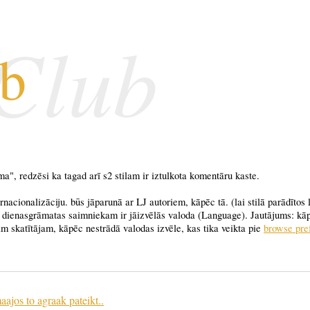
 Club
ub
oma", redzēsi ka tagad arī s2 stilam ir iztulkota komentāru kaste.
rnacionalizāciju. būs jāparunā ar LJ autoriem, kāpēc tā. (lai stilā parādītos 
dienasgrāmatas saimniekam ir jāizvēlās valoda (Language). Jautājums: kā
m skatītājam, kāpēc nestrādā valodas izvēle, kas tika veikta pie
browse pre
aajos to agraak pateikt..