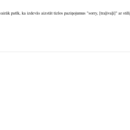
irāk patīk, ka izdevās aizstāt tizlos paziņojumus "sorry, [traļivaļi]" ar stil