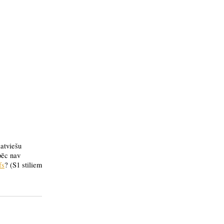
latviešu
pēc nav
fs
? (S1 stiliem