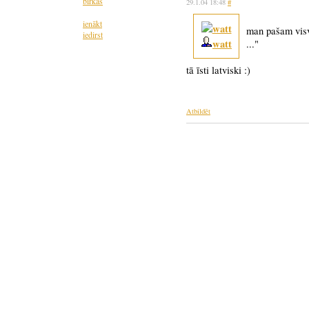
birkas
29.1.04 18:48
#
ienākt
man pašam visva
iedirst
watt
..."
tā īsti latviski :)
Atbildēt