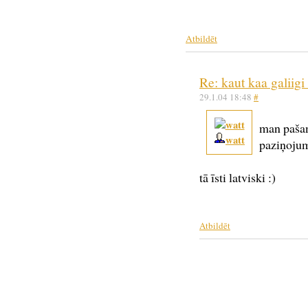
Atbildēt
Re: kaut kaa galiigi
29.1.04 18:48
#
man pašam 
watt
paziņojumu
tā īsti latviski :)
Atbildēt