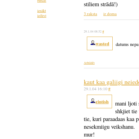
birkas
stiliem strādā!)
ienākt
3 raksta
ir doma
iedirst
29.1.04 08:52
#
wasted
datums nepa
Atbildēt
kaut kaa galiigi neied
29.1.04 16:10
#
zintish
mani ljoti 
shkjiet tie
tie, kuri paraadaas kaa 
nesekmiigu veikshanu.
mur!