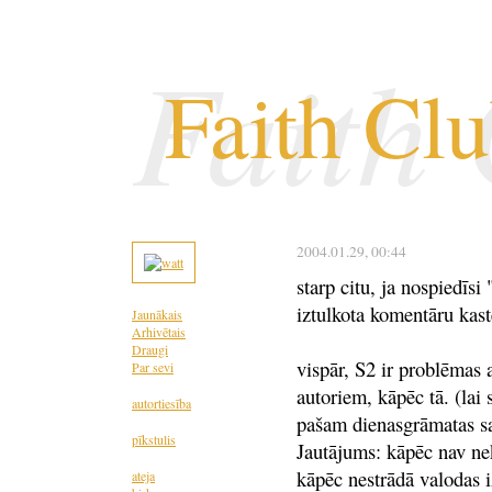
Faith
Faith Cl
2004.01.29
, 00:44
starp citu, ja nospiedīsi
iztulkota komentāru kast
Jaunākais
Arhivētais
Draugi
vispār, S2 ir problēmas a
Par sevi
autoriem, kāpēc tā. (lai 
autortiesība
pašam dienasgrāmatas sa
pīkstulis
Jautājums: kāpēc nav ne
kāpēc nestrādā valodas i
ateja