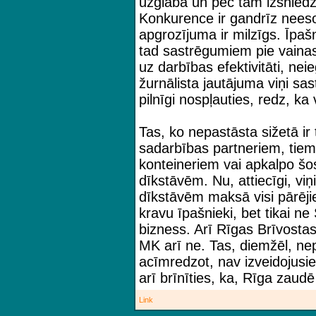
uzglabā un pēc tam izsniedz
Konkurence ir gandrīz nees
apgrozījuma ir milzīgs. Īpaš
tad sastrēgumiem pie vainas
uz darbības efektivitāti, nei
žurnālista jautājuma viņi sa
pilnīgi nospļauties, redz, k
Tas, ko nepastāsta sižetā ir
sadarbības partneriem, tiem
konteineriem vai apkalpo š
dīkstāvēm. Nu, attiecīgi, viņ
dīkstāvēm maksā visi pārējie 
kravu īpašnieki, bet tikai ne
bizness. Arī Rīgas Brīvosta
MK arī ne. Tas, diemžēl, nep
acīmredzot, nav izveidojusie
arī brīnīties, ka, Rīga zaudē
Link