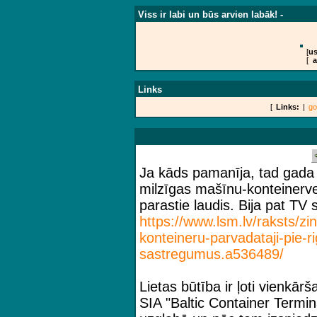
Viss ir labi un būs arvien labāk! -
[
us
[
a
Links
[
Links:
|
go
Ja kāds pamanīja, tad gada b
milzīgas mašīnu-konteinerve
parastie laudis. Bija pat TV s
https://www.lsm.lv/raksts/zin
konteineru-parvada
taji-pie-
sastregumus.a536489/
Lietas būtība ir ļoti vienkā
SIA "Baltic Container Termina