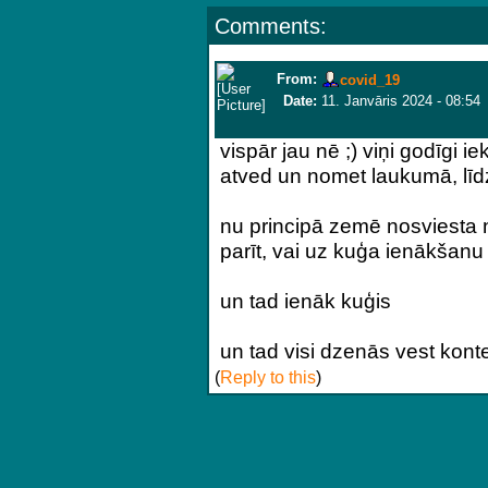
Comments:
From:
covid_19
Date:
11. Janvāris 2024 - 08:54
vispār jau nē ;) viņi godīgi 
atved un nomet laukumā, līd
nu principā zemē nosviesta n
parīt, vai uz kuģa ienākšanu
un tad ienāk kuģis
un tad visi dzenās vest konte
(
Reply to this
)